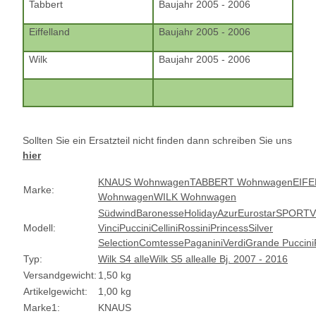
Tabbert
Baujahr 2005 - 2006
Eiffelland
Baujahr 2005 - 2006
Wilk
Baujahr 2005 - 2006
Sollten Sie ein Ersatzteil nicht finden dann schreiben Sie uns
hier
KNAUS Wohnwagen
TABBERT Wohnwagen
EIF
Marke:
Wohnwagen
WILK Wohnwagen
Südwind
Baronesse
Holiday
Azur
Eurostar
SPORT
V
Modell:
Vinci
Puccini
Cellini
Rossini
Princess
Silver
Selection
Comtesse
Paganini
Verdi
Grande Puccini
Typ:
Wilk S4 alle
Wilk S5 alle
alle Bj. 2007 - 2016
Versandgewicht:
1,50 kg
Artikelgewicht:
1,00
kg
Marke1:
KNAUS