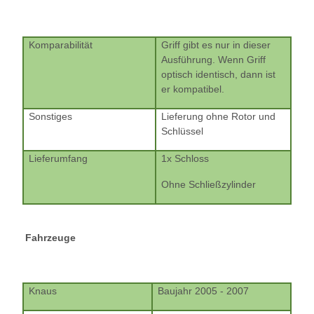
Komparabilität
Griff gibt es nur in dieser
Ausführung. Wenn Griff
optisch identisch, dann ist
er kompatibel.
Sonstiges
Lieferung ohne Rotor und
Schlüssel
Lieferumfang
1x Schloss
Ohne Schließzylinder
Fahrzeuge
Knaus
Baujahr 2005 - 2007