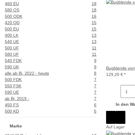
460 EU
18
580 QS
18
500 QDK
16
420 QD
15
500 EU
15
400 LK
13
540 UE
13
500 UF
11
580 UF
11
540 FDK
9
590 UK
9
Bugblende vorn
alle ab Bj. 2022 - heute
8
129,20 €
*
500 FDK
7
550 FSK
7
590 UE
7
ab Bj. 2019 -
7
In den W
450 FS
6
500 KD
5
Marke
Auf Lager