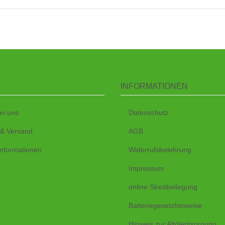
INFORMATIONEN
ei uns
Datenschutz
 & Versand
AGB
nformationen
Widerrufsbelehrung
Impressum
online Streitbeilegung
Batteriegesetzhinweise
Hinweis zur Altölentsorgung