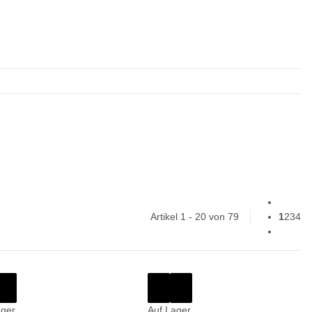
Artikel 1 - 20 von 79
1
2
3
4
ager
Auf Lager