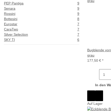
PEP Pantiga
9
Senara
9
Rossini
9
Bottesini
8
Eurostar
7
CaraTwo
7
Silver Selection
7
SKY TI
6
Bugblende vorn
grau
177,50 €
*
In den W
Auf Lager