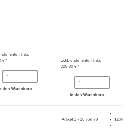
nde hinten links
0 €
*
Eckblende hinten links
329,80 €
*
n den Warenkorb
In den Warenkorb
Artikel 1 - 20 von 79
1
2
3
4