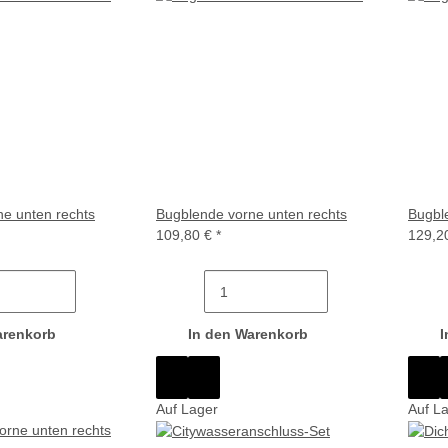
e unten rechts
Bugblende vorne unten rechts
Bugbl
109,80 €
*
129,2
arenkorb
In den Warenkorb
I
Auf Lager
Auf L