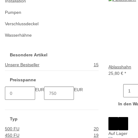
Installation
Pumpen
Verschlussdeckel
Wasserhähne
Besondere Artikel
Unsere Bestseller
15
Ablasshahn
25,80 €
*
Preisspanne
EUR
EUR
In den W
Typ
500 FU
20
Auf Lager
450 FU
19