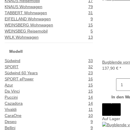
KNAUS Reisemobil
17
KNAUS Wohnwagen
79
TABBERT Wohnwagen
31
EIFELLAND Wohnwagen
9
WEINSBERG Wohnwagen
15
WEINSBEG Reisemobil
5
WILK Wohnwagen
13
Modell
Südwind
33
Bugblende vorn
SPORT
32
137,90 €
*
Südwind 60 Years
23
SPORT ePower
16
Azur
15
Da Vinci
15
In den W
Puccini
14
Cazadora
14
Vivaldi
11
CaraOne
10
Auf Lager
Deseo
9
Bellini
9