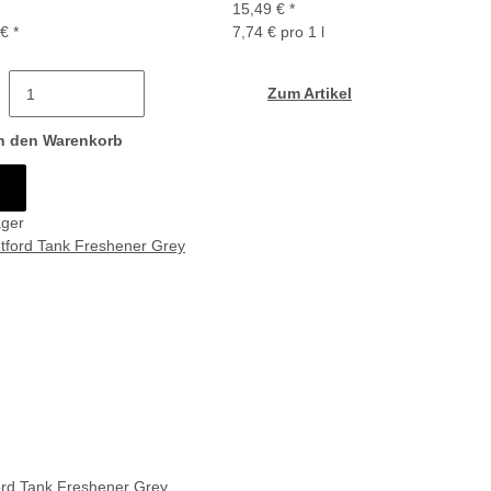
15,49 €
*
 €
*
7,74 € pro 1 l
Zum Artikel
n den Warenkorb
ager
ord Tank Freshener Grey