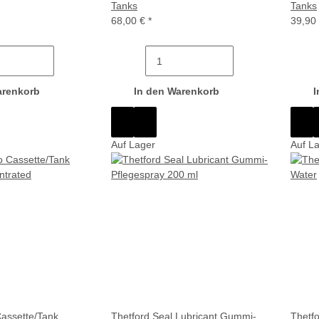
Tanks
Tanks
68,00 €
*
39,90
arenkorb
In den Warenkorb
I
Auf Lager
Auf L
assette/Tank
Thetford Seal Lubricant Gummi-
Thetf