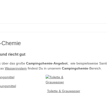
-Chemie
 und riecht gut
k über das große
Campingchemie-Angebot
, wie beispielsweise Sani
das
Wassersystem
findest Du in unserem
Campingchemie
-Bereich.
gungsmittel
Toilette & Grauwasser