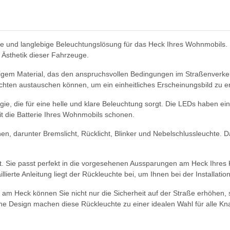
e und langlebige Beleuchtungslösung für das Heck Ihres Wohnmobils. 
 Ästhetik dieser Fahrzeuge.
em Material, das den anspruchsvollen Bedingungen im Straßenverkehr st
uchten austauschen können, um ein einheitliches Erscheinungsbild zu er
e, die für eine helle und klare Beleuchtung sorgt. Die LEDs haben ei
t die Batterie Ihres Wohnmobils schonen.
n, darunter Bremslicht, Rücklicht, Blinker und Nebelschlussleuchte. Da
rt. Sie passt perfekt in die vorgesehenen Aussparungen am Heck Ihres
lierte Anleitung liegt der Rückleuchte bei, um Ihnen bei der Installation
s am Heck können Sie nicht nur die Sicherheit auf der Straße erhöhen
e Design machen diese Rückleuchte zu einer idealen Wahl für alle Kna