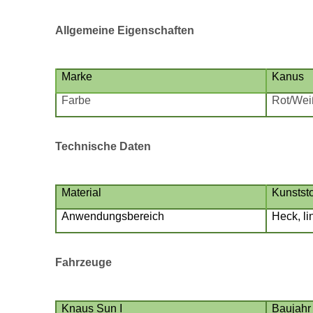
Allgemeine Eigenschaften
Marke
Kanus
Farbe
Rot/Wei
Technische Daten
Material
Kunststo
Anwendungsbereich
Heck, li
Fahrzeuge
Knaus Sun I
Baujahr