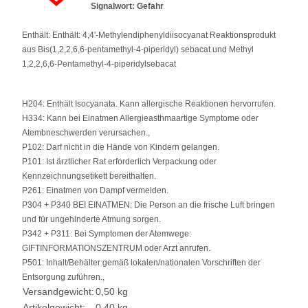
Signalwort: Gefahr
Enthält: Enthält: 4,4'-Methylendiphenyldiisocyanat Reaktionsprodukt
aus Bis(1,2,2,6,6-pentamethyl-4-piperidyl) sebacat und Methyl
1,2,2,6,6-Pentamethyl-4-piperidylsebacat
H204: Enthält Isocyanata. Kann allergische Reaktionen hervorrufen.
H334: Kann bei Einatmen Allergieasthmaartige Symptome oder
Atembneschwerden verursachen.,
P102: Darf nicht in die Hände von Kindern gelangen.
P101: Ist ärztlicher Rat erforderlich Verpackung oder
Kennzeichnungsetikett bereithalten.
P261: Einatmen von Dampf vermeiden.
P304 + P340 BEI EINATMEN: Die Person an die frische Luft bringen
und für ungehinderte Atmung sorgen.
P342 + P311: Bei Symptomen der Atemwege:
GIFTINFORMATIONSZENTRUM oder Arzt anrufen.
P501: Inhalt/Behälter gemäß lokalen/nationalen Vorschriften der
Entsorgung zuführen.,
Versandgewicht:
0,50 kg
Artikelgewicht:
0,40
kg