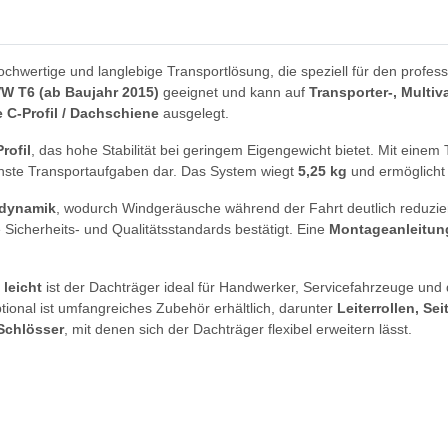
ochwertige und langlebige Transportlösung, die speziell für den profes
W T6 (ab Baujahr 2015)
geeignet und kann auf
Transporter-, Multi
 C-Profil / Dachschiene
ausgelegt.
rofil
, das hohe Stabilität bei geringem Eigengewicht bietet. Mit ein
denste Transportaufgaben dar. Das System wiegt
5,25 kg
und ermöglicht
odynamik
, wodurch Windgeräusche während der Fahrt deutlich reduzier
 Sicherheits- und Qualitätsstandards bestätigt. Eine
Montageanleitun
 leicht
ist der Dachträger ideal für Handwerker, Servicefahrzeuge und d
ptional ist umfangreiches Zubehör erhältlich, darunter
Leiterrollen, S
Schlösser
, mit denen sich der Dachträger flexibel erweitern lässt.