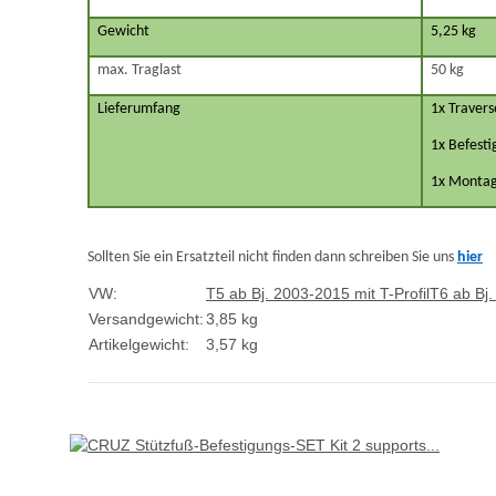
Gewicht
5,25 kg
max. Traglast
50 kg
Lieferumfang
1x Travers
1x Befesti
1x Montag
Sollten Sie ein Ersatzteil nicht finden dann schreiben Sie uns
hier
VW:
T5 ab Bj. 2003-2015 mit T-Profil
T6 ab Bj.
Versandgewicht:
3,85 kg
Artikelgewicht:
3,57
kg