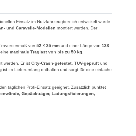
sionellen Einsatz im Nutzfahrzeugbereich entwickelt wurde.
van- und Caravelle-Modellen
montiert werden. Der
em Traversenmaß von
52 × 35 mm
und einer Länge von
138
 eine
maximale Traglast von bis zu 50 kg
.
t werden. Er ist
City-Crash-getestet
,
TÜV-geprüft
und
g
ist im Lieferumfang enthalten und sorgt für eine einfache
en täglichen Profi-Einsatz geeignet. Zusätzlich punktet
eitenwände, Gepäckträger, Ladungsfixierungen,