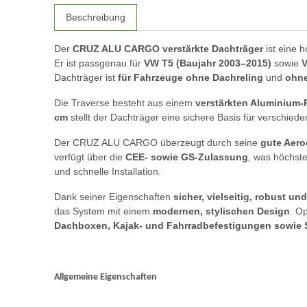
Beschreibung
Der
CRUZ ALU CARGO verstärkte Dachträger
ist eine h
Er ist passgenau für
VW T5 (Baujahr 2003–2015)
sowie
V
Dachträger ist
für Fahrzeuge ohne Dachreling
und
ohne
Die Traverse besteht aus einem
verstärkten Aluminium-P
cm
stellt der Dachträger eine sichere Basis für verschie
Der CRUZ ALU CARGO überzeugt durch seine
gute Aer
verfügt über die
CEE- sowie GS-Zulassung
, was höchste
und schnelle Installation.
Dank seiner Eigenschaften
sicher, vielseitig, robust und
das System mit einem
modernen, stylischen Design
. O
Dachboxen, Kajak- und Fahrradbefestigungen sowie 
Allgemeine Eigenschaften