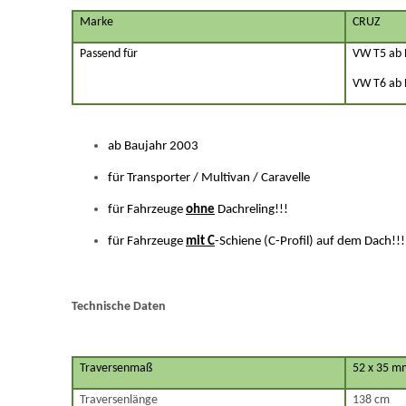
Marke
CRUZ
Passend für
VW T5 ab 
VW T6 ab 
ab Baujahr 2003
für Transporter / Multivan / Caravelle
für Fahrzeuge
ohne
Dachreling!!!
für Fahrzeuge
mit C
-Schiene (C-Profil) auf dem Dach!!!
Technische Daten
Traversenmaß
52 x 35 m
Traversenlänge
138 cm