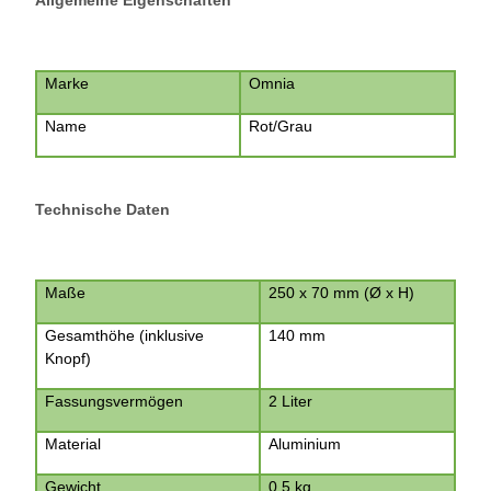
Marke
Omnia
Name
Rot/Grau
Technische Daten
Maße
250 x 70 mm (Ø x H)
Gesamthöhe (inklusive
140 mm
Knopf)
Fassungsvermögen
2 Liter
Material
Aluminium
Gewicht
0,5 kg