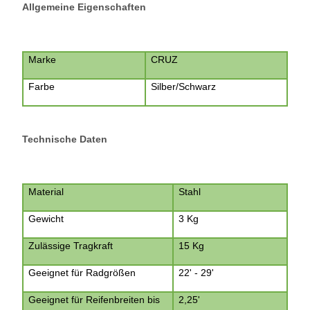
Allgemeine Eigenschaften
Marke
CRUZ
Farbe
Silber/Schwarz
Technische Daten
Material
Stahl
Gewicht
3 Kg
Zulässige Tragkraft
15 Kg
Geeignet für Radgrößen
22' - 29'
Geeignet für Reifenbreiten bis
2,25'