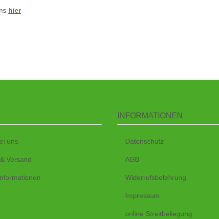
uns
hier
INFORMATIONEN
ei uns
Datenschutz
 & Versand
AGB
nformationen
Widerrufsbelehrung
Impressum
online Streitbeilegung