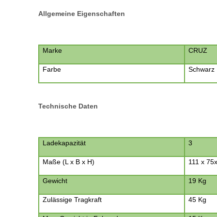
Allgemeine Eigenschaften
Marke
CRUZ
Farbe
Schwarz
Technische Daten
Ladekapazität
3
Maße (L x B x H)
111 x 75
Gewicht
19 Kg
Zulässige Tragkraft
45 Kg