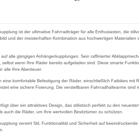
plung ist der ultimative Fahrradträger für alle Enthusiasten, die stilv
ild und der meisterhaften Kombination aus hochwertigen Materialien 
t auf alle gängigen Anhängerkupplungen. Sein raffinierter Abklappmec
 selbst wenn Ihre Räder bereits aufgeladen sind. Diese smarte Funkt
r alle Ihre Abenteuer.
ten eine komfortable Befestigung der Räder, einschließlich Fatbikes mit
stet eine sichere Fixierung. Die verstellbaren Fahrradhaltearme si
rfügt über ein attraktives Design, das stilistisch perfekt zu den neuest
als auch die Räder, um Ihre wertvollen Besitztümer zu schützen.
upplung vereint Stil, Funktionalität und Sicherheit auf beeindruckend
n.