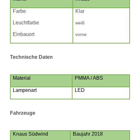
Farbe
Klar
Leuchtfarbe
weiß
Einbauort
vorne
Technische Daten
Material
PMMA / ABS
Lampenart
LED
Fahrzeuge
Knaus Südwind
Baujahr 2018