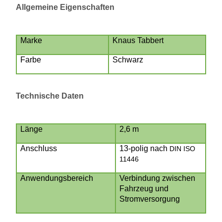
Allgemeine Eigenschaften
Marke
Knaus Tabbert
Farbe
Schwarz
Technische Daten
Länge
2,6 m
Anschluss
13-polig nach
DIN ISO
11446
Anwendungsbereich
Verbindung zwischen
Fahrzeug und
Stromversorgung