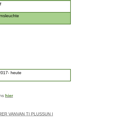
f
emsleuchte
2017- heute
uns
hier
RER VAN
VAN TI PLUS
SUN I