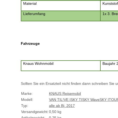
Material
Kunststof
Lieferumfang
1x 3. Br
Fahrzeuge
Knaus Wohnmobil
Baujahr 
Sollten Sie ein Ersatzteil nicht finden dann schreiben Sie 
Marke:
KNAUS Reisemobil
Modell:
VAN TI
L!VE I
SKY TI
SKY Wave
SKY I
TOU
Typ:
alle ab Bj. 2017
Versandgewicht:
0,50 kg
Artikelgewicht:
0,25
kg